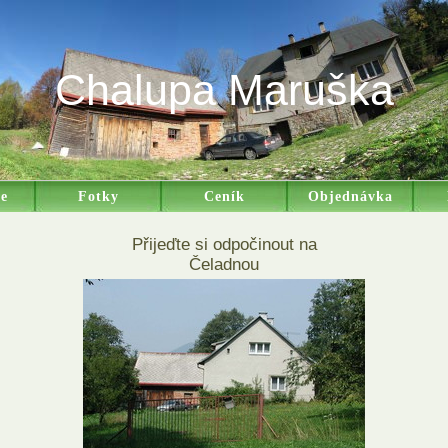
Chalupa Maruška
e
Fotky
Ceník
Objednávka
Přijeďte si odpočinout na
Čeladnou